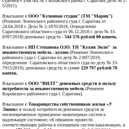
судебного участка № 1 Волжского раона г. Саратова Дело № 2-
5/2021).
Взыскание
с ООО "Кухонная студия" (ТМ "Мария")
(Решение Ленинского районного суда г. Саратова от
24.04.2018 г. Дело № 2-1870/2018, Определение
Саратовского областного суда от 06.12.2018 г. дело № 33-
8397/2018) денежных средств -
544 576 рублей 00 копеек.
Взыскание
с ИП Степанова О.Ю. ТН "Кухни Энли" за
некачественную мебель - кухню
(Решение Ленинского
районного суда г. Саратова по делу № 2-897/2019,
определение Саратовского областного суда по делу № 33-
7915/2019), денежных средств, в сумме
229 797 рублей 70
копеек.
Взыскание
с ООО "ВИЛТ" денежных средств в пользу
потребителя за некачественную мебель
(Решение
Кировского районного суда г. Саратова).
Взыскание
с Товарищества собственников жилья «У
Липок»
в пользу потребителя денежных средств за
несвоевременное приведение инженерных систем в
надлежащее состояние, об обязании провести
соответствующие работы в отношении систем канализации, в