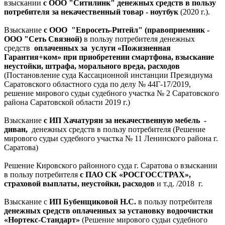
взыскании
с ООО "Ситилинк" денежных средств в пользу
потребителя за некачественный товар - ноутбук
(2020 г.).
Взыскание
с ООО "Евросеть-Ритейл" (правоприемник -
ООО "Сеть Связной)
в пользу потребителя денежных
средств
оплаченных за услуги «Пожизненная
Гарантия+ком» при приобретении смартфона, взыскание
неустойки, штрафа, морального вреда, расходов
(Постановление суда Кассационной инстанции Президиума
Саратовского областного суда по делу № 44Г-17/2019,
решение мирового судьи судебного участка № 2 Саратовского
района Саратовской области 2019 г.)
Взыскание
с ИП Хачатурян за некачественную мебель -
диван,
денежных средств в пользу потребителя (Решение
мирового судьи
судебного участка № 11
Ленинского района г.
Саратова)
Решение Кировского районного суда г. Саратова о взыскании
в пользу потребителя
с ПАО СК «РОСГОССТРАХ»,
страховой выплаты, неустойки, расходов
и т.д. /2018 г.
Взыскание с
ИП Бубенщиковой Н.С.
в пользу потребителя
денежных средств оплаченных за установку водоочистки
«Нортекс-Стандарт»
(Решение мирового судьи судебного