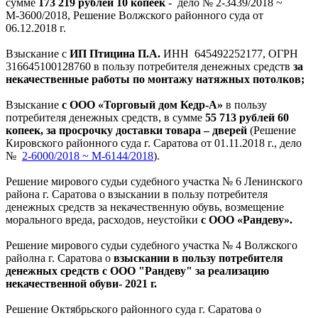
сумме
173 219 рублей 10 копеек
- дело № 2-3439/2018 ~
М-3600/2018, Решение Волжского районного суда от
06.12.2018 г.
Взыскание с
ИП Птицина П.А.
ИНН 645492252177, ОГРН
316645100128760 в пользу потребителя денежных средств
за
некачественные работы по монтажу натяжных потолков;
Взыскание
с ООО «Торговый дом Кедр-А»
в пользу
потребителя денежных средств, в сумме
55 713 рублей 60
копеек, за просрочку доставки товара – дверей
(Решение
Кировского районного суда г. Саратова от 01.11.2018 г., дело
№
2-6000/2018 ~ М-6144/2018
).
Решение мирового судьи судебного участка № 6 Ленинского
района г. Саратова о взыскании в пользу потребителя
денежных средств за некачественную обувь, возмещение
морального вреда, расходов, неустойки
с ООО «Рандеву».
Решение мирового судьи судебного участка № 4 Волжского
райолна г. Саратова о
взыскании в пользу потребителя
денежных средств с ООО "Рандеву" за реализацию
некачественной обуви- 2021 г.
Решение Октябрьского районного суда г. Саратова о